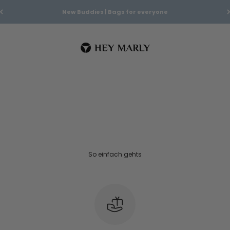
New Buddies | Bags for everyone
– nur für Mitglieder.
Hey Marly
So einfach gehts