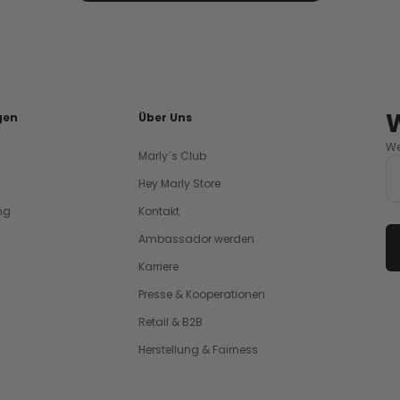
gen
Über Uns
We
Marly´s Club
Hey Marly Store
ng
Kontakt
Ambassador werden
Karriere
Presse & Kooperationen
Retail & B2B
Herstellung & Fairness