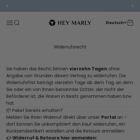
Zum Inhalt springen
Marly´s Club: +15% für Member
Hey Marly
Menü
Suche
Waren
Deutsch
Widerrufsrecht
Sie haben das Recht, binnen
vierzehn Tagen
ohne
Angabe von Gründen diesen Vertrag zu widerrufen. Die
Widerrufsfrist beträgt vierzehn Tage ab dem Tag, an dem
Sie oder ein von Ihnen benannter Dritter, der nicht der
Beförderer ist, die Waren in Besitz genommen haben bzw.
hat.
📦 Paket bereits erhalten?
Melden Sie Ihren Widerruf direkt über unser
Portal
an –
dort können Sie unkompliziert den Kauf widerrufen, ein
Rücksendeetikett erstellen und die Retoure anmelden:
👉 Widerruf & Retoure hier anmelden: