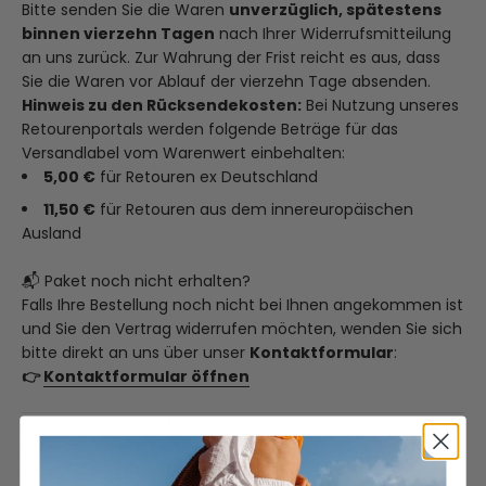
Bitte senden Sie die Waren
unverzüglich, spätestens
binnen vierzehn Tagen
nach Ihrer Widerrufsmitteilung
an uns zurück. Zur Wahrung der Frist reicht es aus, dass
Sie die Waren vor Ablauf der vierzehn Tage absenden.
Hinweis zu den Rücksendekosten:
Bei Nutzung unseres
Retourenportals werden folgende Beträge für das
Versandlabel vom Warenwert einbehalten:
5,00 €
für Retouren ex Deutschland
11,50 €
für Retouren aus dem innereuropäischen
Ausland
📬 Paket noch nicht erhalten?
Falls Ihre Bestellung noch nicht bei Ihnen angekommen ist
und Sie den Vertrag widerrufen möchten, wenden Sie sich
bitte direkt an uns über unser
Kontaktformular
:
👉
Kontaktformular öffnen
Folgen des Widerrufs
Wenn Sie diesen Vertrag widerrufen, haben wir Ihnen alle
Zahlungen, die wir von Ihnen erhalten haben,