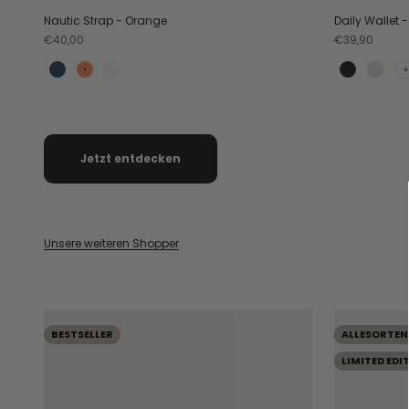
Nautic Strap - Orange
Daily Wallet 
Angebot
Angebot
€40,00
€39,90
+
Teal
Orange
Crema
Black
Crem
Jetzt entdecken
Unsere weiteren Shopper
BESTSELLER
ALLESORTEN
LIMITED EDI