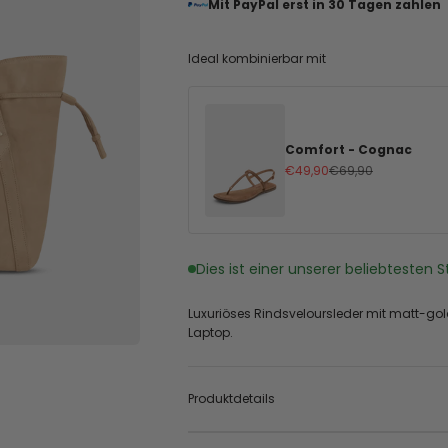
Mit PayPal erst in 30 Tagen zahlen
Ideal kombinierbar mit
Comfort - Cognac
Angebot
Regulärer Preis
€49,90
€69,90
Dies ist einer unserer beliebtesten S
Luxuriöses Rindsveloursleder mit matt-go
Laptop.
Produktdetails