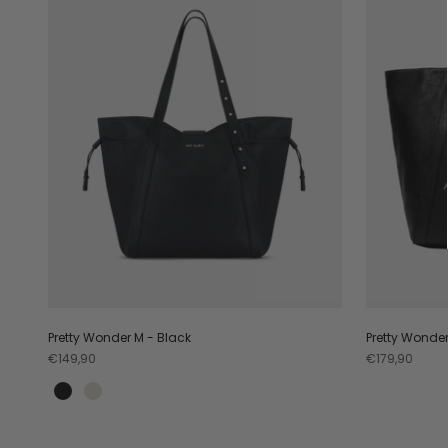
Pretty Wonder M - Black
Pretty Wonder 
Angebot
Angebot
€149,90
€179,90
Black
Crema