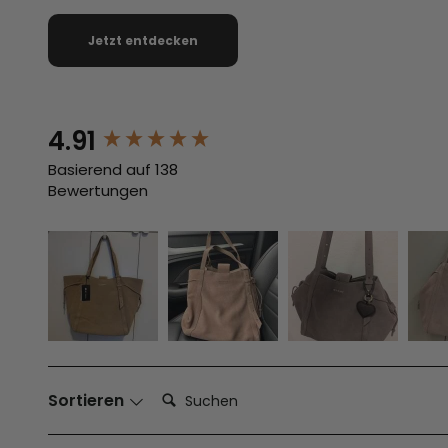
Jetzt entdecken
New content loaded
4.91
Basierend auf 138
Bewertungen
Suchen:
Sortieren