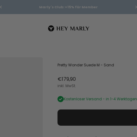
Marly´s Club: +15% für Member
Hey Marly
Pretty Wonder Suede M - Sand
Angebot
€179,90
inkl. MwSt.
Kostenloser Versand -
in 1-4 Werktagen 