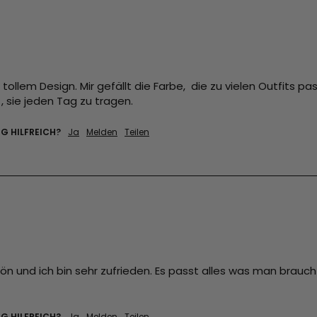
llem Design. Mir gefällt die Farbe,  die zu vielen Outfits pass
 , sie jeden Tag zu tragen. 
G HILFREICH?
Ja
Melden
Teilen
ön und ich bin sehr zufrieden. Es passt alles was man braucht
G HILFREICH?
Ja
Melden
Teilen