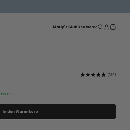
Suche
Anmelden
Warenkorb
Marly's Club
Deutsch
(138)
bei dir
In den Warenkorb