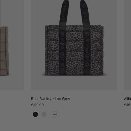
Best Buddy - Leo Grey
All
Angebot
Ang
€99,90
€16
+4
Black
Crema