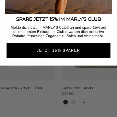
SPARE JETZT 15% IM MARLY'S CLUB
Melde dich jetzt im MARLY'S CLUB an und spare 15% auf
deinen ersten Einkauf. Im Club erwarten dich exklusive
Rabatte, frühzeitige Zugänge zu Sales und vieles mehr.
JETZT 15% SPAREN
L allesorten Edition - Black
Best Buddy - Mocha
Angebot
€99,90
+4
Black
Crema