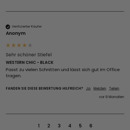
Verifizierter Käufer
Anonym
Sehr schöner Stiefel
WESTERN CHIC - BLACK
Passt zu vielen Schnitten und lässt sich gut im Office 
tragen.
FANDEN SIE DIESE BEWERTUNG HILFREICH?
Ja
Melden
Teilen
vor 9 Monaten
1
2
3
4
5
6