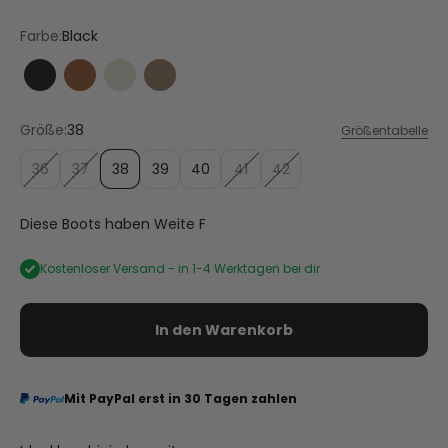
Farbe:
Black
Black
Cognac
Crema
Mocha
Größe:
38
Größentabelle
36
37
38
39
40
41
42
Diese Boots haben Weite F
Kostenloser Versand -
in 1-4 Werktagen bei dir
In den Warenkorb
Mit PayPal erst in 30 Tagen zahlen