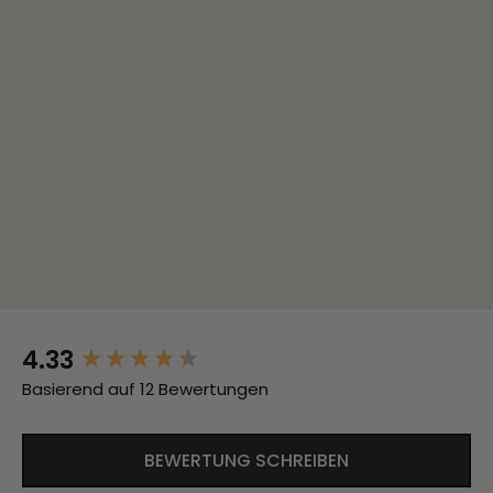
4.33
New content loaded
Basierend auf 12 Bewertungen
BEWERTUNG SCHREIBEN