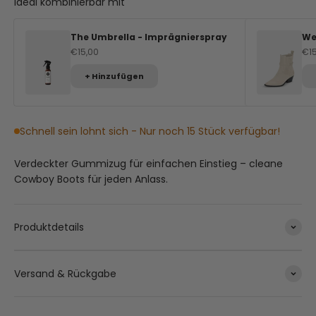
Ideal kombinierbar mit
The Umbrella - Imprägnierspray
We
Angebot
An
€15,00
€1
+ Hinzufügen
Schnell sein lohnt sich - Nur noch 15 Stück verfügbar!
Verdeckter Gummizug für einfachen Einstieg – cleane
Cowboy Boots für jeden Anlass.
Produktdetails
Versand & Rückgabe