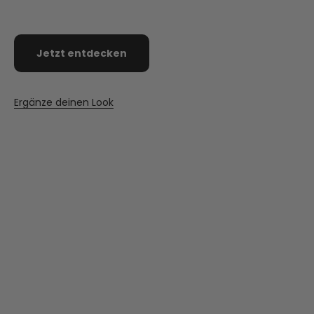
Black
Crema
Chestnu
Gre
Jetzt entdecken
Ergänze deinen Look
NEU
SLIM DESIGN