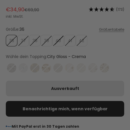
Angebot
€34,90
Regulärer Preis
(173)
€69,90
inkl. MwSt.
Größe:
36
Größentabelle
36
37
38
39
40
41
42
Wähle dein Topping:
City Gloss - Crema
Braided Glitter - Crema
City Gloss - Crema
Eyelet Classic - Crema
Golden Icon - Crema
Metallic Beads - Crema
Urban Classic - Crema
Urban Twist - Crema
Wavy Wonder - 
Boho Beach
Ausverkauft
Benachrichtige mich, wenn verfügbar
Mit PayPal erst in 30 Tagen zahlen