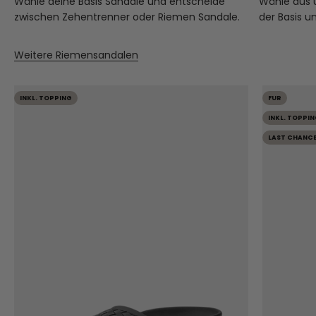
Wähle deine Basis Sandale und entscheide
Wähle aus
zwischen Zehentrenner oder Riemen Sandale.
der Basis u
Weitere Riemensandalen
INKL. TOPPING
FUR
INKL. TOPPIN
LAST CHANC