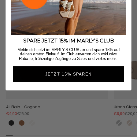
SPARE JETZT 15% IM MARLY'S CLUB
Melde dich jetzt im MARLY'S CLUB an und spare 15% auf
deinen ersten Einkauf. Im Club erwarten dich exklusive
Rabatte, frühzeitige Zugänge zu Sales und vieles mehr.
JETZT 15% SPAREN
All Plain - Cognac
Urban Class
Angebot
Regulärer Preis
Angebot
Regulä
€4,90
€15,00
€9,90
€20,0
Black
Cognac
Crema
Black
Co