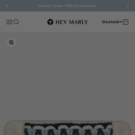
Zum Inhalt springen
Marly´s Club: +15% für Member
Hey Marly
Menü
Suche
Waren
Deutsch
Bild vergrößern