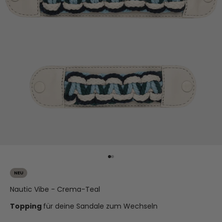
Gehe zu Element 1
Gehe zu Element 2
NEU
Nautic Vibe - Crema-Teal
Topping
für deine Sandale zum Wechseln