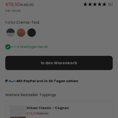
Angebot
€19,90
Regulärer Preis
(6)
€45,00
inkl. MwSt.
Farbe:
Crema-Teal
Crema-Teal
Cognac-Orange
Black
in 1-4 Werktagen bei dir
In den Warenkorb
Mit PayPal erst in 30 Tagen zahlen
Weitere Bestseller Toppings
Urban Classic - Cognac
Angebot
Regulärer Preis
€14,90
€35,00