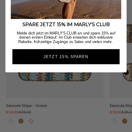
SPARE JETZT 15% IM MARLY'S CLUB
Melde dich jetzt im MARLY'S CLUB an und spare 15% auf
deinen ersten Einkauf. Im Club erwarten dich exklusive
Rabatte, frühzeitige Zugänge zu Sales und vieles mehr.
JETZT 15% SPAREN
Seaside Stripe - Ocean
Seaside Stri
Angebot
Regulärer Preis
Angebot
Regulä
€24,90
€35,00
€19,90
€35,0
Ocean
Natural
Colorful
Ocean
Nat