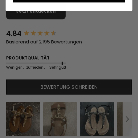
Jetzt entdecken
4.84
New content loaded
Basierend auf 2,195 Bewertungen
PRODUKTQUALITÄT
Weniger gut
zufriedenstellend
Sehr gut!
BEWERTUNG SCHREIBEN