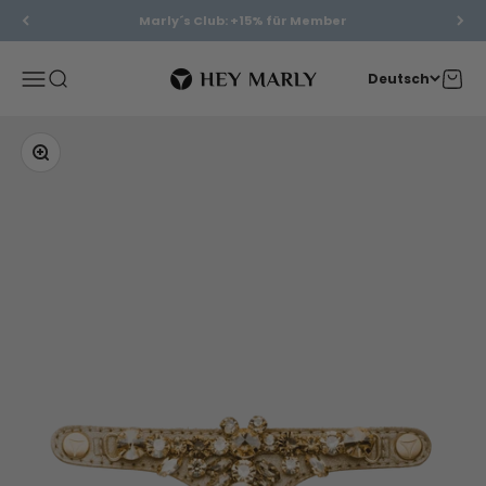
Zum Inhalt springen
Marly´s Club: +15% für Member
Hey Marly
Menü
Suche
Waren
Deutsch
Bild vergrößern