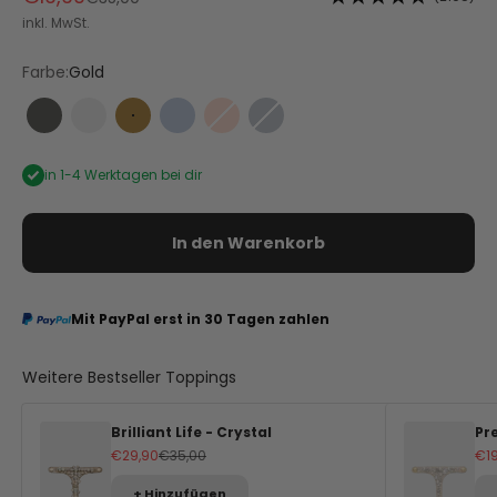
inkl. MwSt.
Farbe:
Gold
Antracite
Crystal
Gold
Blue Light
Orange
Teal
in 1-4 Werktagen bei dir
In den Warenkorb
Mit PayPal erst in 30 Tagen zahlen
Weitere Bestseller Toppings
Brilliant Life - Crystal
Pr
Angebot
Regulärer Preis
An
€29,90
€35,00
€1
+ Hinzufügen