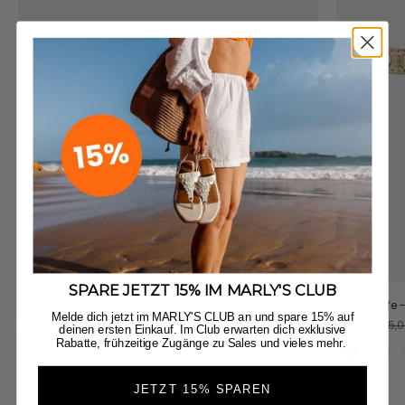
SPARE JETZT 15% IM MARLY'S CLUB
Brilliant Life
Pearl Bow - Crema
Melde dich jetzt im MARLY'S CLUB an und spare 15% auf
Angebot
Regulä
Angebot
Regulärer Preis
€19,90
€35,0
€22,90
€25,00
deinen ersten Einkauf. Im Club erwarten dich exklusive
Rabatte, frühzeitige Zugänge zu Sales und vieles mehr.
Antracit
Cry
JETZT 15% SPAREN