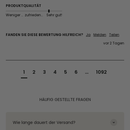
PRODUKTQUALITÄT
Weniger gut
zufriedenstellend
Sehr gut!
FANDEN SIE DIESE BEWERTUNG HILFREICH?
Ja
Melden
Teilen
vor 2 Tagen
1
2
3
4
5
6
...
1092
HÄUFIG GESTELLTE FRAGEN
Wie lange dauert der Versand?