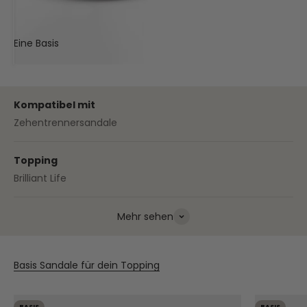
Eine Basis
Deine Sandale
Kompatibel mit
Zehentrennersandale
Topping
Brilliant Life
Mehr sehen
Basis Sandale für dein Topping
BASIS
BASIS