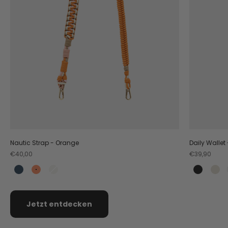
Nautic Strap - Orange
Daily Wallet
Angebot
Angebot
€40,00
€39,90
Teal
Orange
Crema
Black
Cr
Jetzt entdecken