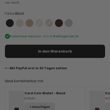
inkl. MwSt.
Farbe:
Black
Black
Crema
Sand
Nude
Mocha
Coffee
Silver
Kostenloser Versand -
in 1-4 Werktagen bei dir
In den Warenkorb
Mit PayPal erst in 30 Tagen zahlen
Ideal kombinierbar mit
Card Coin Wallet - Black
Ca
Angebot
An
€29,90
€2
+ Hinzufügen