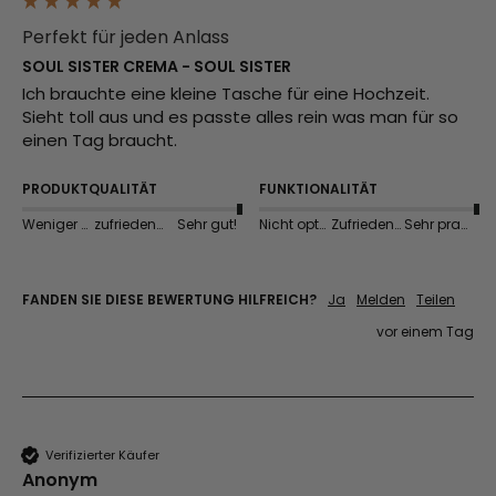
Perfekt für jeden Anlass
SOUL SISTER CREMA - SOUL SISTER
Ich brauchte eine kleine Tasche für eine Hochzeit. 
Sieht toll aus und es passte alles rein was man für so 
einen Tag braucht. 
PRODUKTQUALITÄT
FUNKTIONALITÄT
Weniger gut
zufriedenstellend
Sehr gut!
Nicht optimal
Zufriedenstellend
Sehr praktisch
FANDEN SIE DIESE BEWERTUNG HILFREICH?
Ja
Melden
Teilen
vor einem Tag
Verifizierter Käufer
Anonym