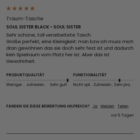
Traum-Tasche
SOUL SISTER BLACK - SOUL SISTER
Sehr schöne, toll verarbeitete Tasch. 

Größe perfekt, eine Kleinigkeit: man bzw ich muss mich 
dran gewöhnen das sie doch sehr fest ist und dadurch 
kein Spielraum vom Platz her ist. Aber das ist 
Gewohnheit. 
PRODUKTQUALITÄT
FUNKTIONALITÄT
Weniger gut
zufriedenstellend
Sehr gut!
Nicht optimal
Zufriedenstellend
Sehr praktisch
FANDEN SIE DIESE BEWERTUNG HILFREICH?
Ja
Melden
Teilen
vor 5 Tagen