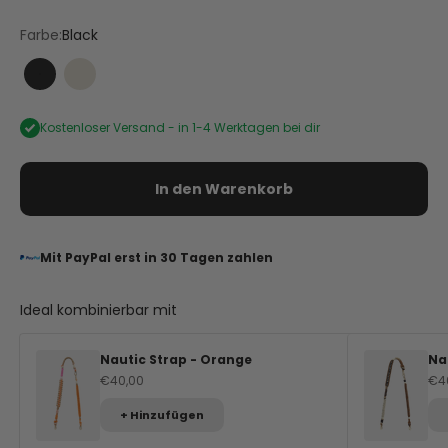
Farbe:
Black
Black
Crema
Kostenloser Versand -
in 1-4 Werktagen bei dir
In den Warenkorb
Mit PayPal erst in 30 Tagen zahlen
Ideal kombinierbar mit
Nautic Strap - Orange
Na
Angebot
An
€40,00
€4
+ Hinzufügen