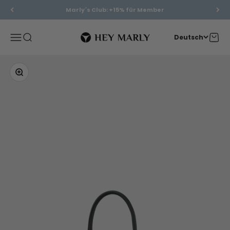
Zum Inhalt springen
Marly´s Club: +15% für Member
Hey Marly
Menü
Suche
Waren
Deutsch
Bild vergrößern