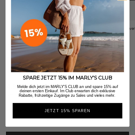
Alltime Lover Suede M - Sand
Alltime Lover
Angebot
Angebot
€139,90
€129,90
Black
Coffee
Jetzt entdecken
SPARE JETZT 15% IM MARLY'S CLUB
4.93
New content loaded
Melde dich jetzt im MARLY'S CLUB an und spare 15% auf
deinen ersten Einkauf. Im Club erwarten dich exklusive
Basierend auf 27 Bewertungen
Rabatte, frühzeitige Zugänge zu Sales und vieles mehr.
FUNKTIONALITÄT
PRODUKTQUALITÄT
JETZT 15% SPAREN
Nicht optimal
Zufriedenstellend
Sehr praktisch
Weniger gut
zufriedenstellend
Sehr gut!