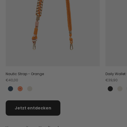
Nautic Strap - Orange
Daily Wallet
Angebot
Angebot
€40,00
€39,90
Teal
Orange
Crema
Black
Cr
Jetzt entdecken