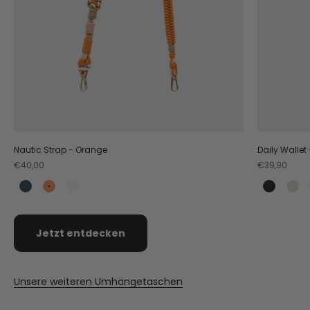
Nautic Strap - Orange
Daily Wallet
Angebot
Angebot
€40,00
€39,90
Teal
Orange
Crema
Black
Cr
Jetzt entdecken
Unsere weiteren Umhängetaschen