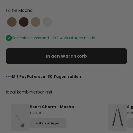
Farbe:
Mocha
Mocha
Coffee
Sand
Nude
Kostenloser Versand -
in 1-4 Werktagen bei dir
In den Warenkorb
Mit PayPal erst in 30 Tagen zahlen
Ideal kombinierbar mit
Heart Charm - Mocha
Si
Angebot
An
€20,00
€3
+ Hinzufügen