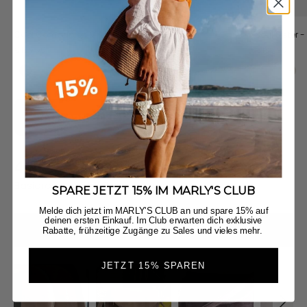
Cool Companion M - Black
Soul Sister 
Angebot
Angebot
€139,90
€139,90
Black
Crema
Black
Cr
Jetzt entdecken
4.96
New content loaded
Basierend auf 50 Bewertungen
SPARE JETZT 15% IM MARLY'S CLUB
Melde dich jetzt im MARLY'S CLUB an und spare 15% auf
deinen ersten Einkauf. Im Club erwarten dich exklusive
BEWERTUNG SCHREIBEN
Rabatte, frühzeitige Zugänge zu Sales und vieles mehr.
JETZT 15% SPAREN