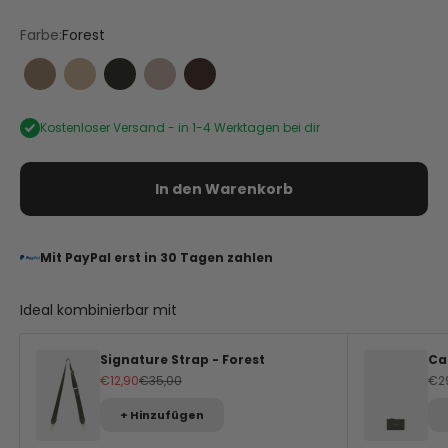
Farbe:
Forest
Mocha
Sand
Forest
Nude
Coffee
Kostenloser Versand -
in 1-4 Werktagen bei dir
In den Warenkorb
Mit PayPal erst in 30 Tagen zahlen
Ideal kombinierbar mit
Signature Strap - Forest
Ca
Angebot
Regulärer Preis
An
€12,90
€35,00
€2
+ Hinzufügen