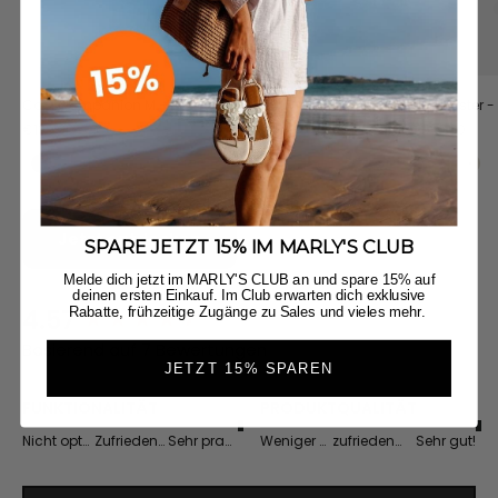
Cool Companion M - Black
Soul Sister 
Angebot
Angebot
€139,90
€139,90
Black
Crema
Black
Cr
Jetzt entdecken
SPARE JETZT 15% IM MARLY'S CLUB
Melde dich jetzt im MARLY'S CLUB an und spare 15% auf
deinen ersten Einkauf. Im Club erwarten dich exklusive
Rabatte, frühzeitige Zugänge zu Sales und vieles mehr.
4.57
New content loaded
Basierend auf 7 Bewertungen
JETZT 15% SPAREN
FUNKTIONALITÄT
PRODUKTQUALITÄT
Nicht optimal
Zufriedenstellend
Sehr praktisch
Weniger gut
zufriedenstellend
Sehr gut!