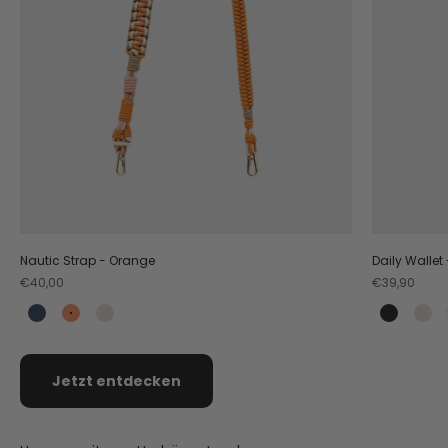
Nautic Strap - Orange
Daily Wallet
Angebot
Angebot
€40,00
€39,90
Teal
Orange
Crema
Black
Cr
Jetzt entdecken