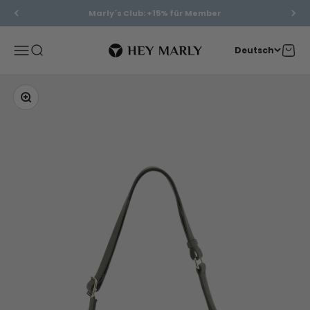
Zum Inhalt springen
Marly´s Club: +15% für Member
Hey Marly
Menü
Suche
Waren
Deutsch
Bild vergrößern