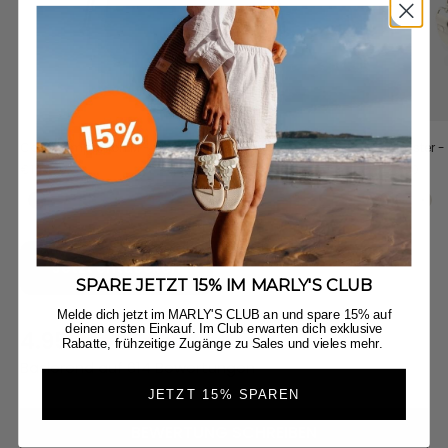
Cool Companion M - Black
Soul Sister 
Angebot
Angebot
€139,90
€139,90
Black
Crema
Black
Cr
Jetzt entdecken
SPARE JETZT 15% IM MARLY'S CLUB
Melde dich jetzt im MARLY'S CLUB an und spare 15% auf
deinen ersten Einkauf. Im Club erwarten dich exklusive
4.95
New content loaded
Rabatte, frühzeitige Zugänge zu Sales und vieles mehr.
Basierend auf 614 Bewertungen
JETZT 15% SPAREN
BEWERTUNG SCHREIBEN