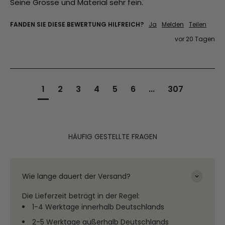
Seine Grösse und Material sehr fein.
FANDEN SIE DIESE BEWERTUNG HILFREICH?
Ja
Melden
Teilen
vor 20 Tagen
1
2
3
4
5
6
...
307
HÄUFIG GESTELLTE FRAGEN
Wie lange dauert der Versand?
Die Lieferzeit beträgt in der Regel:
1-4 Werktage innerhalb Deutschlands
2-5 Werktage außerhalb Deutschlands