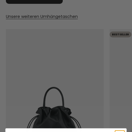
Unsere weiteren Umhängetaschen
BESTSELLER