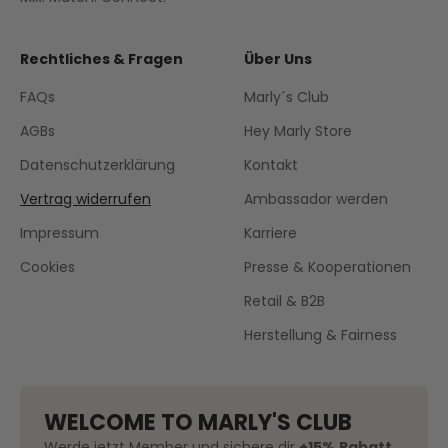
Rechtliches & Fragen
Über Uns
FAQs
Marly´s Club
AGBs
Hey Marly Store
Datenschutzerklärung
Kontakt
Vertrag widerrufen
Ambassador werden
Impressum
Karriere
Cookies
Presse & Kooperationen
Retail & B2B
Herstellung & Fairness
WELCOME TO MARLY'S CLUB
Werde jetzt Member und sichere dir
+15%
Rabatt
.