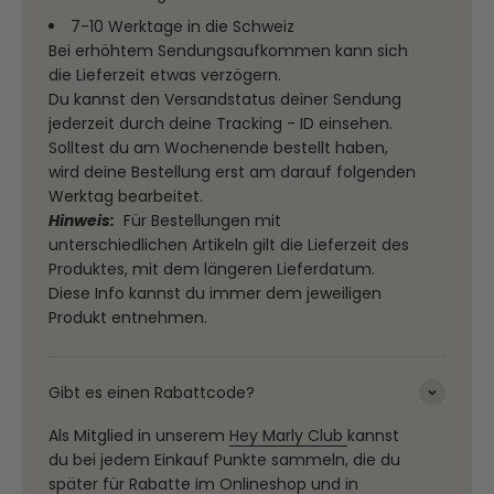
7-10 Werktage in die Schweiz
Bei erhöhtem Sendungsaufkommen kann sich
die Lieferzeit etwas verzögern.
Du kannst den Versandstatus deiner Sendung
jederzeit durch deine Tracking - ID einsehen.
Solltest du am Wochenende bestellt haben,
wird deine Bestellung erst am darauf folgenden
Werktag bearbeitet.
Hinweis:
Für Bestellungen mit
unterschiedlichen Artikeln gilt die Lieferzeit des
Produktes, mit dem längeren Lieferdatum.
Diese Info kannst du immer dem jeweiligen
Produkt entnehmen.
Gibt es einen Rabattcode?
Als Mitglied in unserem
Hey Marly Club
kannst
du bei jedem Einkauf Punkte sammeln, die du
später für Rabatte im Onlineshop und in