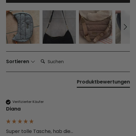
Suchen:
Sortieren
Produktbewertungen
Verifizierter Käufer
Diana
Super tolle Tasche, hab die...