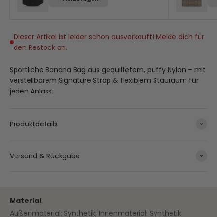
Dieser Artikel ist leider schon ausverkauft! Melde dich für
den Restock an.
Sportliche Banana Bag aus gequiltetem, puffy Nylon – mit
verstellbarem Signature Strap & flexiblem Stauraum für
jeden Anlass.
Produktdetails
Versand & Rückgabe
Material
Außenmaterial: Synthetik; Innenmaterial: Synthetik