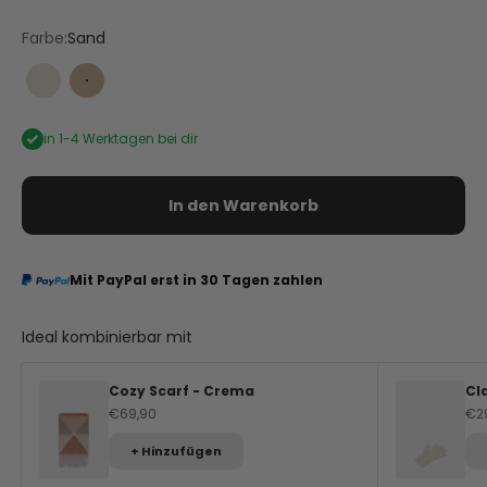
Farbe:
Sand
Crema
Sand
in 1-4 Werktagen bei dir
In den Warenkorb
Mit PayPal erst in 30 Tagen zahlen
Ideal kombinierbar mit
Cozy Scarf - Crema
Cl
Angebot
An
€69,90
€2
+ Hinzufügen