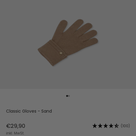
Gehe zu Element 1
Gehe zu Element 2
Classic Gloves - Sand
Angebot
€29,90
(100)
inkl. MwSt.