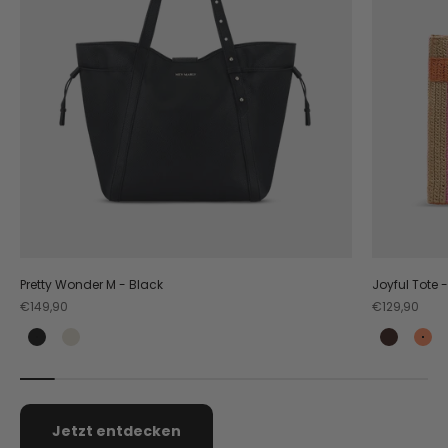
Pretty Wonder M - Black
Joyful Tote 
Angebot
Angebot
€149,90
€129,90
Black
Crema
Coffee
Or
Jetzt entdecken